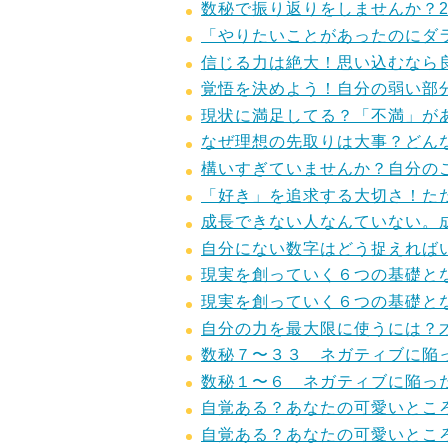
数秘で振り返りをしませんか？20
「やりたいことがあったのにダ
信じる力は絶大！思い込むなら
覚悟を決めよう！自分の弱い部
現状に満足してる？「不満」が
なぜ理想の先取りは大事？どん
構いすぎていませんか？自分の
「好き」を追求する大切さ！た
成長できない人なんていない。
自分にない数字はどう捉えれば
現実を創っていく６つの基礎と
現実を創っていく６つの基礎と
自分の力を最大限に使うには？
数秘７〜３３ ネガティブに陥
数秘１〜６ ネガティブに陥っ
自覚ある？あなたの可愛いとこ
自覚ある？あなたの可愛いとこ