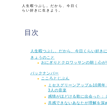
人生暇つぶし。だから、今日く
らい好きに生きよう。
目次
人生暇つぶし。だから、今日くらい好き
きょうのこと
おにぎりとクロワッサンの朝｜心が
バックナンバー
こころとじぶん
ミセスグリーンアップル10周
3人の音楽
感情がほどける歌に出会った：
共感できないあなたが理解を深