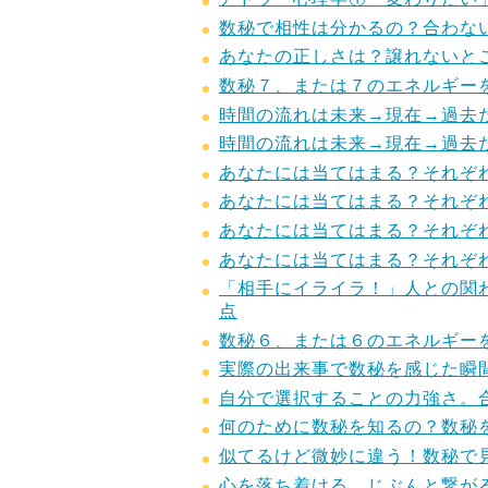
数秘で相性は分かるの？合わな
あなたの正しさは？譲れないと
数秘７、または７のエネルギー
時間の流れは未来→現在→過去
時間の流れは未来→現在→過去
あなたには当てはまる？それぞ
あなたには当てはまる？それぞ
あなたには当てはまる？それぞ
あなたには当てはまる？それぞ
「相手にイライラ！」人との関
点
数秘６、または６のエネルギー
実際の出来事で数秘を感じた瞬
自分で選択することの力強さ。
何のために数秘を知るの？数秘
似てるけど微妙に違う！数秘で
心を落ち着ける。じぶんと繋が