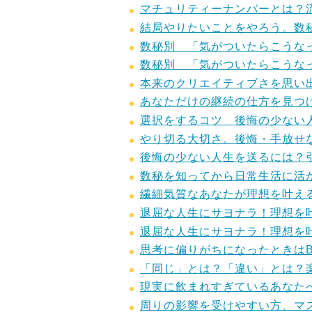
マチュリティーナンバーとは？
結局やりたいことをやろう。数
数秘別 「気がついたらこうな
数秘別 「気がついたらこうな
本来のクリエイティブさを思い
あなただけの継続の仕方を見つ
選択をするコツ 後悔の少ない
やり切る大切さ。後悔・手放せ
後悔の少ない人生を送るには？
数秘を知ってから日常生活に活
繊細気質なあなたが理想を叶え
退屈な人生にサヨナラ！理想を
退屈な人生にサヨナラ！理想を
思考に偏りがちになったときは
「同じ」とは？「違い」とは？
現実に飲まれすぎているあなた
周りの影響を受けやすい方、マ