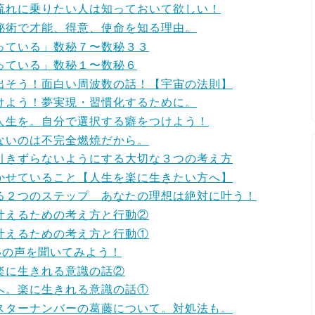
流れに乗りたい人は知っておいて欲しい！
秘術で才能、得意、使命を知る理由。
っている」数秘７〜数秘３３
っている」数秘１〜数秘６
出そう！面白い周波数の話！【宇宙の法則】
けよう！夢実現・習慣化するために。
人生を。自分で選択する癖をつけよう！
ないのは不完全燃焼だから。
引きずらないようにする大切な３つの考え方
かせていること【人生を楽に生きたい方へ】
る２つのステップ あなたの理想は絶対に叶う！
叶えるための考え方と行動②
叶えるための考え方と行動①
Bの声を聞いてみよう！
楽に生きれる意識の話②
へ。楽に生きれる意識の話①
スターナンバーの葛藤について。対処法も。