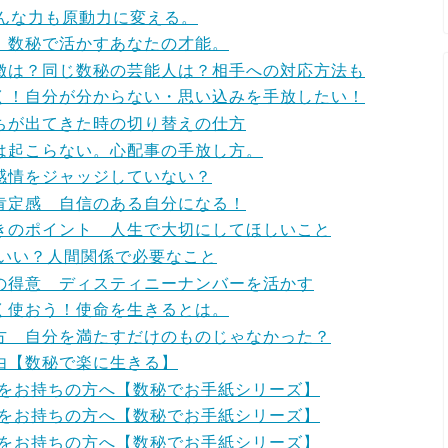
どんな力も原動力に変える。
。数秘で活かすあなたの才能。
徴は？同じ数秘の芸能人は？相手への対応方法も
く！自分が分からない・思い込みを手放したい！
ちが出てきた時の切り替えの仕方
は起こらない。心配事の手放し方。
感情をジャッジしていない？
肯定感 自信のある自分になる！
きのポイント 人生で大切にしてほしいこと
がいい？人間関係で必要なこと
の得意 ディスティニーナンバーを活かす
く使おう！使命を生きるとは。
方 自分を満たすだけのものじゃなかった？
由【数秘で楽に生きる】
ーをお持ちの方へ【数秘でお手紙シリーズ】
ーをお持ちの方へ【数秘でお手紙シリーズ】
ーをお持ちの方へ【数秘でお手紙シリーズ】