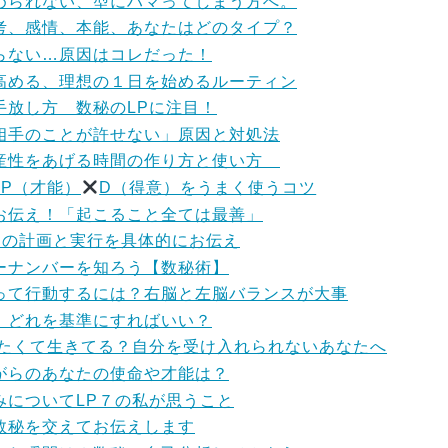
められない、型にハマってしまう方へ。
考、感情、本能、あなたはどのタイプ？
らない…原因はコレだった！
高める、理想の１日を始めるルーティン
手放し方 数秘のLPに注目！
相手のことが許せない」原因と対処法
産性をあげる時間の作り方と使い方
P（才能）
D（得意）をうまく使うコツ
お伝え！「起こること全ては最善」
めの計画と実行を具体的にお伝え
ーナンバーを知ろう【数秘術】
って行動するには？右脳と左脳バランスが大事
 どれを基準にすればいい？
したくて生きてる？自分を受け入れられないあなたへ
がらのあなたの使命や才能は？
みについてLP７の私が思うこと
数秘を交えてお伝えします