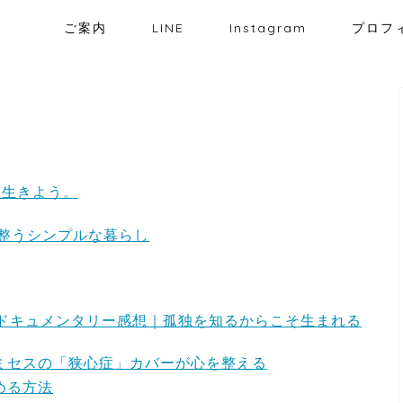
ご案内
LINE
Instagram
プロフ
に生きよう。
整うシンプルな暮らし
年ドキュメンタリー感想｜孤独を知るからこそ生まれる
ミセスの「狭心症」カバーが心を整える
める方法