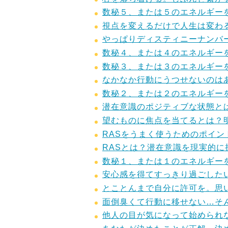
数秘５、または５のエネルギー
視点を変えるだけで人生は変わ
やっぱりディスティニーナンバ
数秘４、または４のエネルギー
数秘３、または３のエネルギー
なかなか行動にうつせないのは
数秘２、または２のエネルギー
潜在意識のポジティブな状態と
望むものに焦点を当てるとは？
RASをうまく使うためのポイ
RASとは？潜在意識を現実的
数秘１、または１のエネルギー
安心感を得てすっきり過ごした
とことんまで自分に許可を。思
面倒臭くて行動に移せない…そ
他人の目が気になって始められ