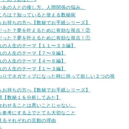
いあの人との接し方。人間関係の悩み。
ころは？知っていると使える数秘術
をお持ちの方へ【数秘でお手紙シリーズ】
だった？夢を叶えるために有効な視点！②
だった？夢を叶えるために有効な視点！①
れの人生のテーマ【１１〜３３編】
れの人生のテーマ【７〜９編】
れの人生のテーマ【４〜６編】
れの人生のテーマ【１〜３編】
わりでネガティブになった時に持って欲しい２つの視
をお持ちの方へ【数秘でお手紙シリーズ】
間【数秘１を分析してみた】
合わせることは悪いことじゃない。
を参考にする上でとても大切なこと
見るそれぞれの言動の理由
る。