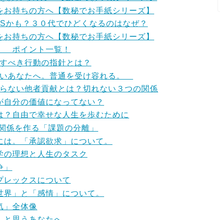
をお持ちの方へ【数秘でお手紙シリーズ】
MSかも？３０代でひどくなるのはなぜ？
をお持ちの方へ【数秘でお手紙シリーズ】
」 ポイント一覧！
指すべき行動の指針とは？
りたいあなたへ。普通を受け容れる。
ならない他者貢献とは？切れない３つの関係
が自分の価値になってない？
は？自由で幸せな人生を歩むために
な関係を作る「課題の分離」
には。「承認欲求」について。
学の理想と人生のタスク
争」
プレックスについて
世界」と「感情」について。
気」全体像
」と思うあなたへ