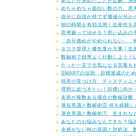
あなたが決めたことが正解。決
めちゃめちゃ面白い数の力。思
自分に自信が持てず価値が分か
朝の時間を有効活用！生産性を
思考癖って治せる？思い込みの
「自分責めがやめられない」「
タスク管理と優先度が大事！生
数秘術で効率よく行動しよう！L
たった一言で元気になる言葉を
SMARTの法則 目標達成のた
得意の見つけ方 ディスティニ
理想に近づきたい！目標に向か
名前が複数ある場合の数秘診断
潜在意識と数秘術② 何を経験
潜在意識と数秘術① 生まれな
あなたのお悩みなんですか？悩
余裕がない時の原因と対処法 