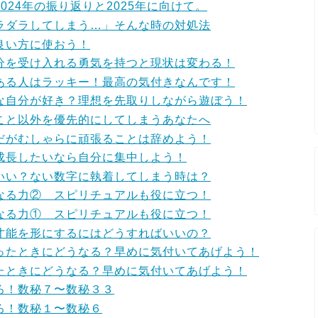
24年の振り返りと2025年に向けて。
ラダラしてしまう…」そんな時の対処法
良い方に使おう！
分を受け入れる勇気を持つと現状は変わる！
ある人はラッキー！最高の気付きなんです！
な自分が好き？理想を先取りしながら遊ぼう！
こと以外を優先的にしてしまうあなたへ
だがむしゃらに頑張ることは辞めよう！
成長したいなら自分に集中しよう！
いい？ない数字に執着してしまう時は？
なる力② スピリチュアルも役に立つ！
なる力① スピリチュアルも役に立つ！
才能を形にするにはどうすればいいの？
ったときにどうなる？早めに気付いてあげよう！
たときにどうなる？早めに気付いてあげよう！
ろ！数秘７〜数秘３３
ろ！数秘１〜数秘６