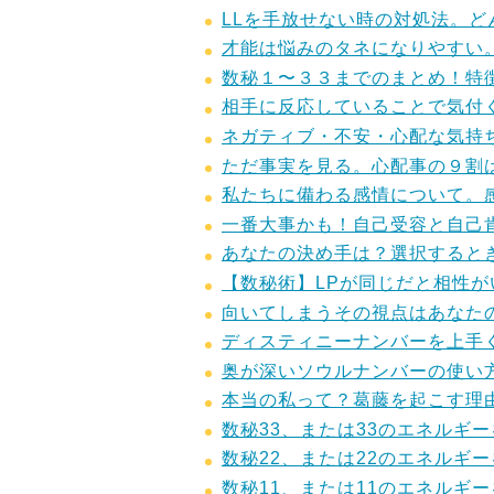
LLを手放せない時の対処法。
才能は悩みのタネになりやすい
数秘１〜３３までのまとめ！特
相手に反応していることで気付
ネガティブ・不安・心配な気持
ただ事実を見る。心配事の９割
私たちに備わる感情について。
一番大事かも！自己受容と自己
あなたの決め手は？選択すると
【数秘術】LPが同じだと相性
向いてしまうその視点はあなた
ディスティニーナンバーを上手
奥が深いソウルナンバーの使い
本当の私って？葛藤を起こす理
数秘33、または33のエネルギ
数秘22、または22のエネルギ
数秘11、または11のエネルギ