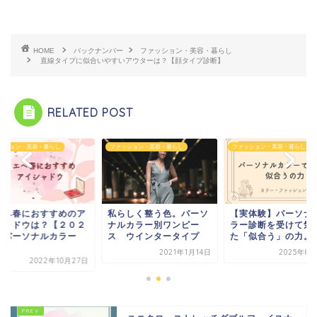
HOME
バックナンバー
ファッション・美容・暮らし
直線タイプに似合いやすいアウターは？【顔タイプ診断】
RELATED POST
ァッション・美容・暮らし
ファッション・美容・暮らし
ファッション・美容・暮らし
らしく整う色。パーソ
【実体験】パーソナルカ
イエベ春におすすめ
ルカラー別ワンピー
ラー診断を受けて気づい
イシャドウは？【２
 ウインタータイプ
た「似合う」の力。
２】パーソナルカラ
診...
2021年1月14日
2025年8月24日
2022年10