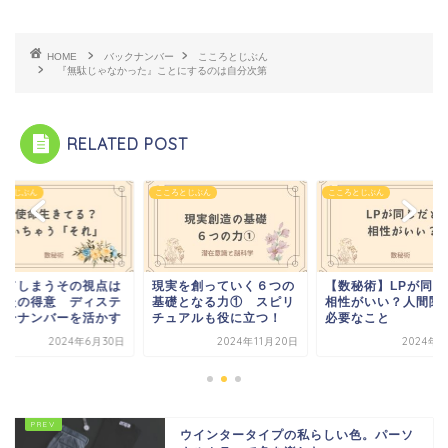
HOME
バックナンバー
こころとじぶん
『無駄じゃなかった』ことにするのは自分次第
RELATED POST
ろとじぶん
こころとじぶん
こころとじぶん
いてしまうその視点は
現実を創っていく６つの
【数秘術】LPが同じ
なたの得意 ディステ
基礎となる力① スピリ
相性がいい？人間関
ニーナンバーを活かす
チュアルも役に立つ！
必要なこと
2024年6月30日
2024年11月20日
2024年7
ウインタータイプの私らしい色。パーソ