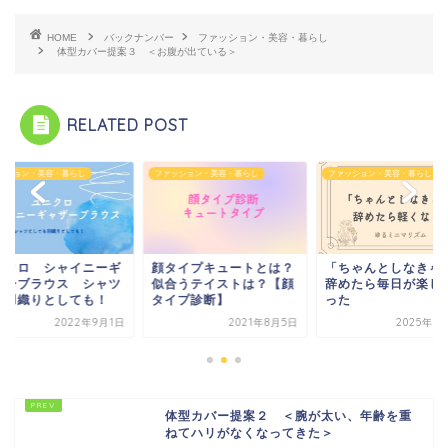
HOME
バックナンバー
ファッション・美容・暮らし
体型カバー提案３ ＜お腹が出ている＞
RELATED POST
ッション・美容・暮らし
ファッション・美容・暮らし
ファッション・美容・暮らし
タイプキュートとは？
「ちゃんとしなきゃ」を
ユニクロ シャイニ
合うテイストは？【顔
辞めたら毎日が楽しくな
ャザーブラウス シ
イプ診断】
った
でも羽織りとしても
2021年8月5日
2025年9月17日
2022年9
体型カバー提案２ ＜腕が太い、年齢を重
ねてハリがなくなってきた＞