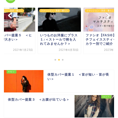
ッション・美容・暮らし
ファッション・美容・暮らし
ファッション・美容・暮らし
つものお洋服にプラス
ファシオ【FASI0】マル
体型カバー提案５ 
♪＜ストールで柄を入
チフェイススティックを
ップが大きい＞
てみませんか？＞
カラー別でご紹介！
2021年4月30日
2023年3月12日
2021年1
体型カバー提案１ ＜首が短い・首が長
い＞
体型カバー提案３ ＜お腹が出ている＞