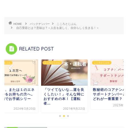
HOME
バックナンバー
こころとじぶん
自己受容とは？意味は？＜人生を楽しく、自分らしく生きる！＞
RELATED POST
ろとじぶん
こころとじぶん
こころとじぶん
秘１、または１のエネ
「ツイてないな…運を良
数秘術のコアナンバ
ギーをお持ちの方へ。
くしたい！」そんな時に
サポートナンバーと
数秘でお手紙シリー
おすすめの本！【運転
どれが一番重要？
.
者...
2023年3
2024年3月20日
2021年9月22日