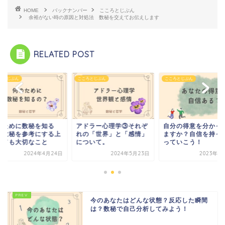
HOME
バックナンバー
こころとじぶん
余裕がない時の原因と対処法 数秘を交えてお伝えします
RELATED POST
ろとじぶん
こころとじぶん
こころとじぶん
ドラー心理学③それぞ
自分の得意を分かってい
何のために数秘を知
の「世界」と「感情」
ますか？自信を持って使
の？数秘を参考にす
ついて。
っていこう！
でとても大切なこと
2024年5月23日
2023年11月8日
2024年4月
今のあなたはどんな状態？反応した瞬間
は？数秘で自己分析してみよう！