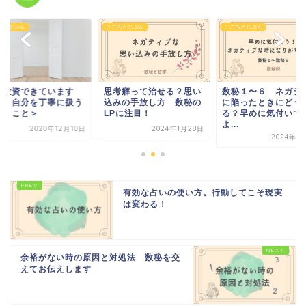
ろとじぶん
こころとじぶん
こころとじぶん
己投資できています
思考癖って治せる？思い
数秘１〜６ ネガテ
？＜自分を丁寧に扱う
込みの手放し方 数秘の
に陥ったときにどう
いうこと＞
LPに注目！
る？早めに気付いて
よ...
2020年12月10日
2024年1月28日
2024年1
有効な占いの使い方。行動してこそ現実
は変わる！
余裕がない時の原因と対処法 数秘を交
えてお伝えします