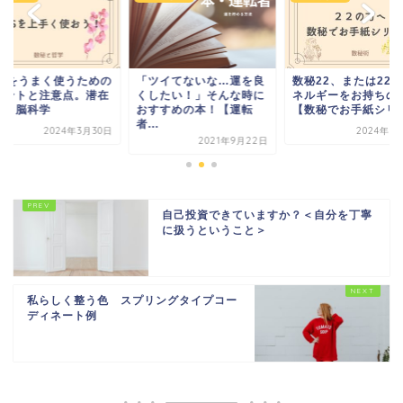
ASをうまく使うための
「ツイてないな…運を良
数秘22、または22
イントと注意点。潜在
くしたい！」そんな時に
ネルギーをお持ちの
識と脳科学
おすすめの本！【運転
【数秘でお手紙シリー.
者...
2024年3月30日
2024年6
2021年9月22日
自己投資できていますか？＜自分を丁寧
に扱うということ＞
私らしく整う色 スプリングタイプコー
ディネート例