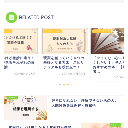
RELATED POST
ろとじぶん
こころとじぶん
こころとじぶん
実を創っていく６つの
「ツイてないな…運を良
似てるけど微妙に違
礎となる力① スピリ
くしたい！」そんな時に
数秘で見るそれぞれ
ュアルも役に立つ！
おすすめの本！【運転
動の理由
者...
2024年11月20日
2024年4月
2021年9月22日
好きになれない、理解できないあの人。
人間関係を読み解く数秘術
真面目な人は鬱になる？真面目な数秘