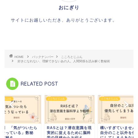
おにぎり
サイトにお越しいただき、ありがとうございます。
HOME
バックナンバー
こころとじぶん
好きになれない、理解できないあの人。人間関係を読み解く数秘術
RELATED POST
ろとじぶん
こころとじぶん
こころとじぶん
秘別 「気がついたら
RASとは？潜在意識を現
構いすぎていません
うなっている」数秘
実的に捉えるために脳科
自分のこと以外を優
〜数秘６
学の目線からお伝え
にしてしまうあなた