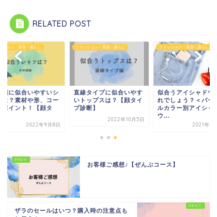
RELATED POST
ッション・美容・暮らし
ファッション・美容・暮らし
ファッション・美容・暮らし
供顔に似合いやすいシ
直線タイプに似合いやす
似合うアイシャドウ
ツは？素材や形、コー
いトップスは？【顔タイ
れでしょう？＜パー
のポイント！【顔タ
プ診断】
ルカラー別アイシャ
.
ウ...
2022年10月5日
2022年9月8日
2021年3
お客様ご感想♪【ぜんぶコース】
ザラのセールはいつ？購入時の注意点も