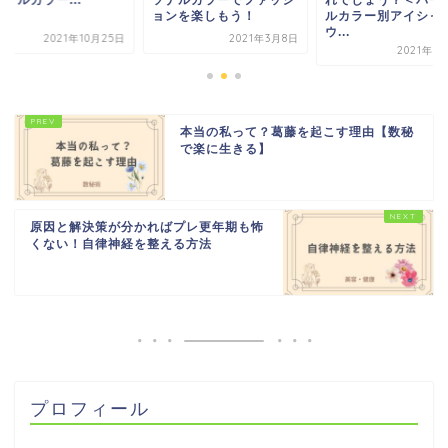
ンを楽しもう！
ルカラー別アイシャド
ウ...
2021年3月8日
2021年10
2021年3月16日
本当の私って？葛藤を起こす理由【数秘
で楽に生きる】
原因と解決策が分かればプレ更年期も怖
くない！自律神経を整える方法
プロフィール