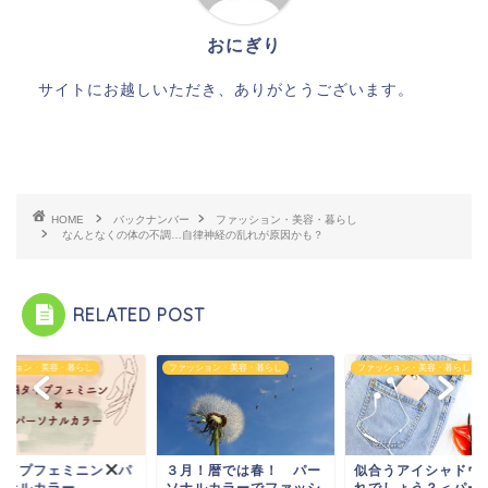
おにぎり
サイトにお越しいただき、ありがとうございます。
HOME
バックナンバー
ファッション・美容・暮らし
なんとなくの体の不調…自律神経の乱れが原因かも？
RELATED POST
ッション・美容・暮らし
ファッション・美容・暮らし
ファッション・美容・暮らし
月！暦では春！ パー
似合うアイシャドウはど
顔タイプフェミニン
ナルカラーでファッシ
れでしょう？＜パーソナ
ーソナルカラー...