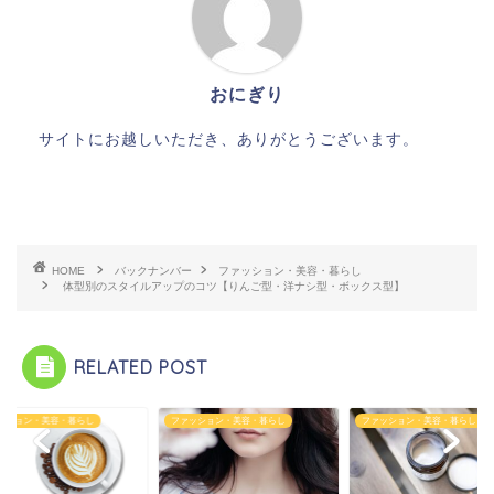
おにぎり
サイトにお越しいただき、ありがとうございます。
HOME
バックナンバー
ファッション・美容・暮らし
体型別のスタイルアップのコツ【りんご型・洋ナシ型・ボックス型】
RELATED POST
ファッション・美容・暮らし
ファッション・美容・暮らし
ファッショ