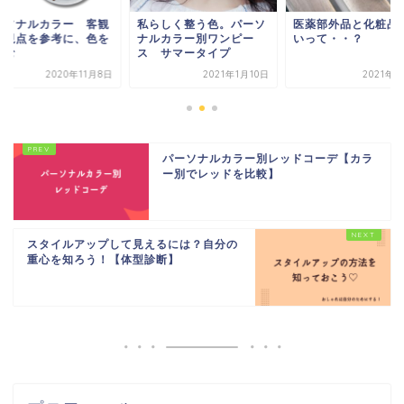
客観
私らしく整う色。パーソ
医薬部外品と化粧品の違
パーソ
色を
ナルカラー別ワンピー
いって・・？
的な視
ス サマータイプ
楽しむ
1月8日
2021年1月10日
2021年6月8日
パーソナルカラー別レッドコーデ【カラ
ー別でレッドを比較】
スタイルアップして見えるには？自分の
重心を知ろう！【体型診断】