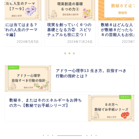
実を創っていく６つの
数秘８はどんな人？相手
あなたには当てはま
礎となる力② スピリ
が数秘８だったら？数秘
それぞれの人生のテ
ュアルも役に立つ！
８の芸能人もお伝え！
【７〜９編】
2024年11月24日
2023年5月22日
2024年5
アドラー心理学13 生き方。目指すべき
行動の指針とは？
数秘８、または８のエネルギーをお持ち
の方へ【数秘でお手紙シリーズ】