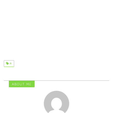
本
ABOUT ME