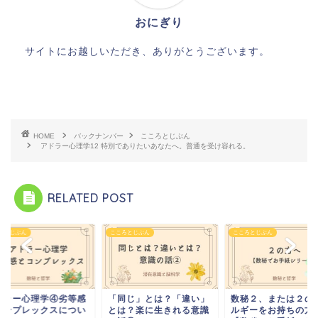
おにぎり
サイトにお越しいただき、ありがとうございます。
HOME
バックナンバー
こころとじぶん
アドラー心理学12 特別でありたいあなたへ。普通を受け容れる。
RELATED POST
ろとじぶん
こころとじぶん
こころとじぶん
同じ」とは？「違い」
数秘２、または２のエネ
アドラー心理学④劣
は？楽に生きれる意識
ルギーをお持ちの方へ。
とコンプレックスに