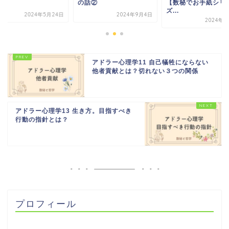
話②
【数秘でお手紙シリー
て
ズ...
2024年9月4日
2024年5月
2024年4月4日
アドラー心理学11 自己犠牲にならない
他者貢献とは？切れない３つの関係
アドラー心理学13 生き方。目指すべき
行動の指針とは？
プロフィール