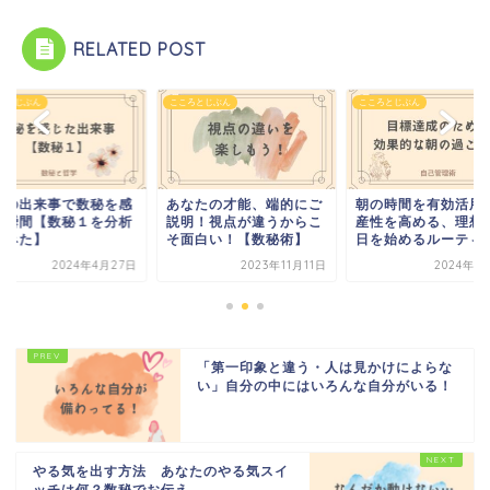
RELATED POST
ろとじぶん
こころとじぶん
こころとじぶん
際の出来事で数秘を感
あなたの才能、端的にご
朝の時間を有効活用
た瞬間【数秘１を分析
説明！視点が違うからこ
産性を高める、理想
てみた】
そ面白い！【数秘術】
日を始めるルーティ
2024年4月27日
2023年11月11日
2024年1
「第一印象と違う・人は見かけによらな
い」自分の中にはいろんな自分がいる！
やる気を出す方法 あなたのやる気スイ
ッチは何？数秘でお伝え