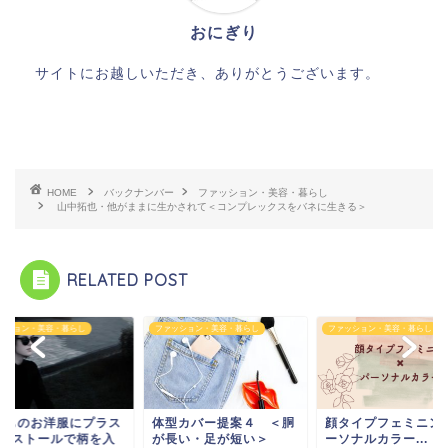
おにぎり
サイトにお越しいただき、ありがとうございます。
HOME
バックナンバー
ファッション・美容・暮らし
山中拓也・他がままに生かされて＜コンプレックスをバネに生きる＞
RELATED POST
ッション・美容・暮らし
ファッション・美容・暮らし
ファッション・美容・暮らし
つものお洋服にプラス
体型カバー提案４ ＜胴
顔タイプフェミニン
♪＜ストールで柄を入
が長い・足が短い＞
ーソナルカラー...