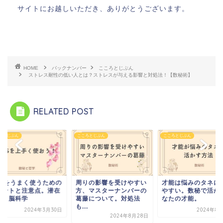
サイトにお越しいただき、ありがとうございます。
HOME
バックナンバー
こころとじぶん
ストレス耐性の低い人とは？ストレスが与える影響と対処法！【数秘術】
RELATED POST
ろとじぶん
こころとじぶん
こころとじぶん
りの影響を受けやすい
才能は悩みのタネになり
RASをうまく使うた
、マスターナンバーの
やすい。数秘で活かすあ
ポイントと注意点。
藤について。対処法
なたの才能。
意識と脳科学
.
2024年8月21日
2024年3
2024年8月28日