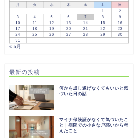
月
火
水
木
金
土
日
1
2
3
4
5
6
7
8
9
10
11
12
13
14
15
16
17
18
19
20
21
22
23
24
25
26
27
28
29
30
31
« 5月
最新の投稿
何かを成し遂げなくてもいいと気
づいた日の話
マイナ保険証がなくて気づいたこ
と｜病院での小さな戸惑いから考
えたこと