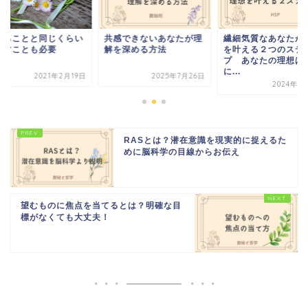
感できないあなたが理
繊細気質なあなたが理想
続けることと同じく
を深める方法
を叶える２つのステッ
手放すことも必要
プ あなたの理想は絶対
に...
2025年7月26日
2021年2
2024年9月18日
RASとは？潜在意識を現実的に捉えるた
めに脳科学の目線からお伝え
望むものに焦点を当てるとは？明確な目
標がなくても大丈夫！