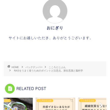
おにぎり
サイトにお越しいただき、ありがとうございます。
HOME
バックナンバー
こころとじぶん
RASをうまく使うためのポイントと注意点。潜在意識と脳科学
RELATED POST
ろとじぶん
こころとじぶん
こころとじぶん