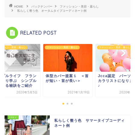
HOME
バックナンバー
ファッション・美容・暮らし
私らしく整う色 オータムタイプコーディネート例
RELATED POST
ッション・美容・暮らし
ファッション・美容・暮らし
ファッション・美容・暮らし
ンプルライフ フラン
体型カバー提案１ ＜首
Jcca認定 パーソ
人より学ぶ シンプル
が短い・首が長い＞
カラリストになりま
生きる秘訣をご紹介
♪
2020年5月5日
2021年1月19日
2020年1
私らしく整う色 サマータイプコーディ
ネート例