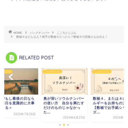
HOME
バックナンバー
こころとじぶん
数秘６はどんな人？相手が数秘６だったら？数秘６の芸能人もお伝え！
RELATED POST
こころとじぶん
こころとじぶん
こころとじ
なら
奥が深いソウルナンバー
数秘４、または４のエネ
今日が
大事
の使い方 自分を満たす
ルギーをお持ちの方へ。
ば＜毎
だけのものじゃなかっ
【数秘でお手紙シリー
に生き
た...
ズ...
月26日
2024年6月25日
2024年4月14日