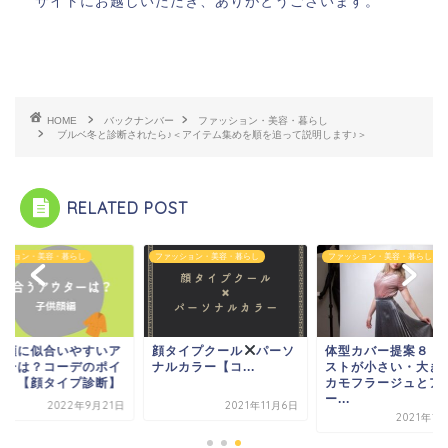
サイトにお越しいただき、ありがとうございます。
HOME
バックナンバー
ファッション・美容・暮らし
ブルベ冬と診断されたら♪＜アイテム集めを順を追って説明します♪＞
RELATED POST
ッション・美容・暮らし
ファッション・美容・暮らし
ファッション・美容・暮らし
供顔に似合いやすいア
顔タイプクール
パーソ
体型カバー提案８ 
ターは？コーデのポイ
ナルカラー【コ...
ストが小さい・大き
ト！【顔タイプ診断】
カモフラージュとア
ー...
2022年9月21日
2021年11月6日
2021年1