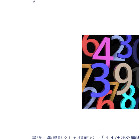
＾
最近一番感動？した場面が、
「１１はその時