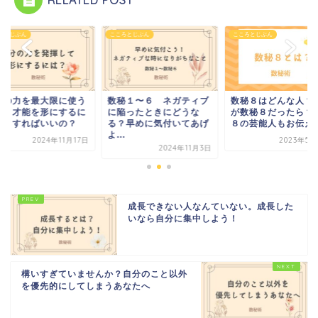
ろとじぶん
こころとじぶん
こころとじぶん
秘１〜６ ネガティブ
数秘８はどんな人？相手
自分の力を最大限に
陥ったときにどうな
が数秘８だったら？数秘
には？才能を形にす
？早めに気付いてあげ
８の芸能人もお伝え！
はどうすればいいの
.
2023年5月22日
2024年11
2024年11月3日
成長できない人なんていない。成長した
いなら自分に集中しよう！
構いすぎていませんか？自分のこと以外
を優先的にしてしまうあなたへ