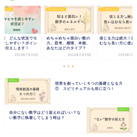
ろとじぶん
こころとじぶん
こころとじぶん
ちゃめちゃ面白い数の
信じる力は絶大！思い込
数秘別 どんな状況
。思考、感情、本能、
むなら良い方に使おう！
ヤモヤしやすい？ポ
なたはどのタイプ？
トをお伝えします！
2024年2月15日
2024年12月22日
2023年7月
現実を創っていく６つの基礎となる力
① スピリチュアルも役に立つ！
自分にない数字はどう捉えればいい？な
い数字に執着してしまう時は？