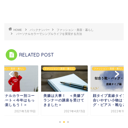
HOME
バックナンバー
ファッション・美容・暮らし
パーソナルカラーでシンプルライフを実現する方法
RELATED POST
ファッション・美容・暮らし
ファッション・美容・暮らし
ファッション・美容・
美腸は大事！ ＜美腸プ
顔タイプ直線タイプに似
パーソナルカ
ランナーの講座を受けて
合いやすい小物は？バッ
ディネート＜
きました＞
グ・ピアス・靴など
と色を楽しも
2021年4月13日
2022年10月25日
20